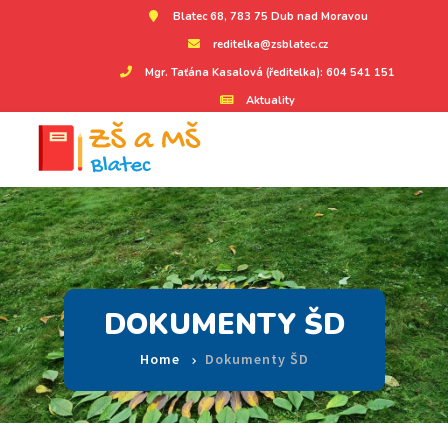
Blatec 68, 783 75 Dub nad Moravou
reditelka@zsblatec.cz
Mgr. Taťána Kasalová (ředitelka): 604 541 151
Aktuality
DOKUMENTY ŠD
Home
Dokumenty ŠD