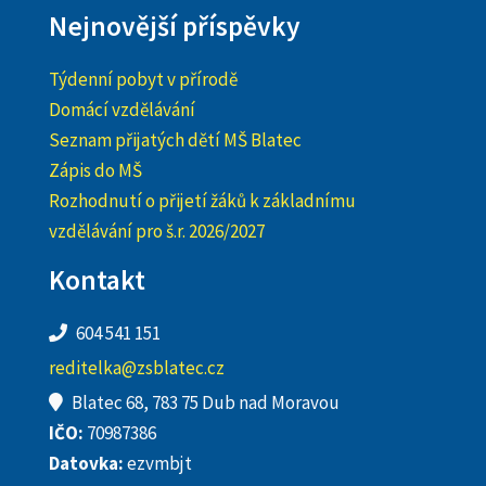
Nejnovější příspěvky
Týdenní pobyt v přírodě
Domácí vzdělávání
Seznam přijatých dětí MŠ Blatec
Zápis do MŠ
Rozhodnutí o přijetí žáků k základnímu
vzdělávání pro š.r. 2026/2027
Kontakt
604 541 151
reditelka@zsblatec.cz
Blatec 68, 783 75 Dub nad Moravou
IČO:
70987386
Datovka:
ezvmbjt