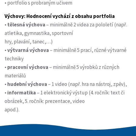
• portfolio s probraným učivem
Výchovy: Hodnocení vychází z obsahu portfolia
•
tělesná výchova
– minimálně 2 videa za pololetí (např.
atletika, gymnastika, sportovní
hry, plavání, tanec,…)
•
výtvarná výchova
– minimálně 5 prací, různé výtvarné
techniky
•
pracovní výchova
– minimálně 5 výrobků z různých
materiálů
•
hudební výchova
– 1 video (např. hra na nástroj, zpěv),
•
informatika
– 1 elektronický výstup (4. ročník: text či
obrázek, 5. ročník: prezentace, video
apod.).