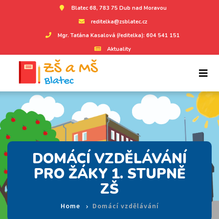
Blatec 68, 783 75 Dub nad Moravou
reditelka@zsblatec.cz
Mgr. Taťána Kasalová (ředitelka): 604 541 151
Aktuality
DOMÁCÍ VZDĚLÁVÁNÍ
PRO ŽÁKY 1. STUPNĚ
ZŠ
Home
Domácí vzdělávání