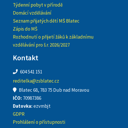
Týdenní pobyt v přírodě
Domácí vzdělávání
Seznam přijatých dětí MŠ Blatec
Zápis do MŠ
Rozhodnutí o přijetí žáků k základnímu
vzdělávání pro š.r. 2026/2027
Kontakt
604 541 151
reditelka@zsblatec.cz
Blatec 68, 783 75 Dub nad Moravou
IČO:
70987386
Datovka:
ezvmbjt
GDPR
Prohlášení o přístupnosti