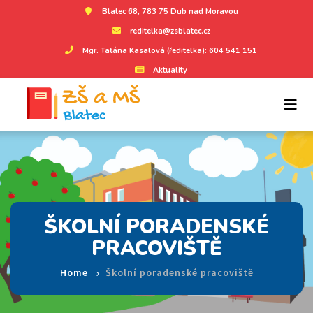
Blatec 68, 783 75 Dub nad Moravou
reditelka@zsblatec.cz
Mgr. Taťána Kasalová (ředitelka): 604 541 151
Aktuality
ŠKOLNÍ PORADENSKÉ
PRACOVIŠTĚ
Home
Školní poradenské pracoviště