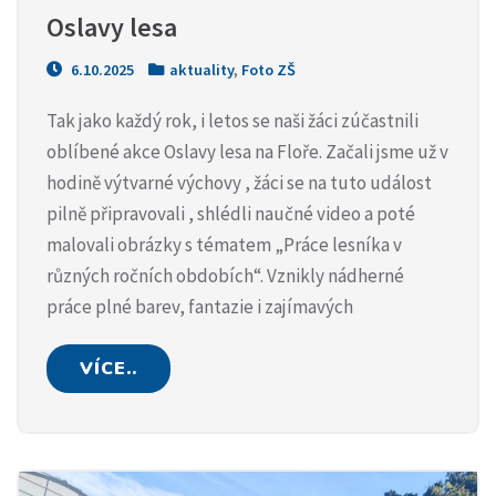
Oslavy lesa
6.10.2025
aktuality
,
Foto ZŠ
Tak jako každý rok, i letos se naši žáci zúčastnili
oblíbené akce Oslavy lesa na Floře. Začali jsme už v
hodině výtvarné výchovy , žáci se na tuto událost
pilně připravovali , shlédli naučné video a poté
malovali obrázky s tématem „Práce lesníka v
různých ročních obdobích“. Vznikly nádherné
práce plné barev, fantazie i zajímavých
VÍCE..