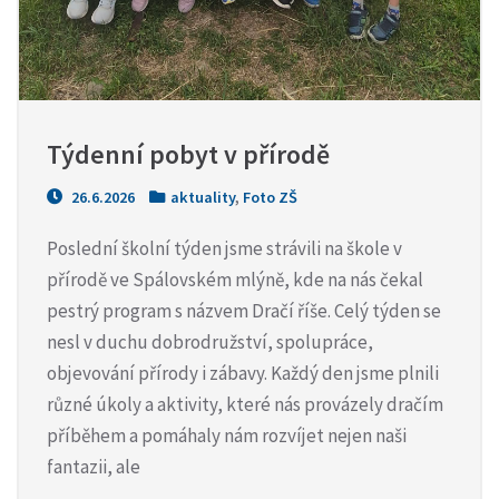
Týdenní pobyt v přírodě
26.6.2026
aktuality
,
Foto ZŠ
Poslední školní týden jsme strávili na škole v
přírodě ve Spálovském mlýně, kde na nás čekal
pestrý program s názvem Dračí říše. Celý týden se
nesl v duchu dobrodružství, spolupráce,
objevování přírody i zábavy. Každý den jsme plnili
různé úkoly a aktivity, které nás provázely dračím
příběhem a pomáhaly nám rozvíjet nejen naši
fantazii, ale