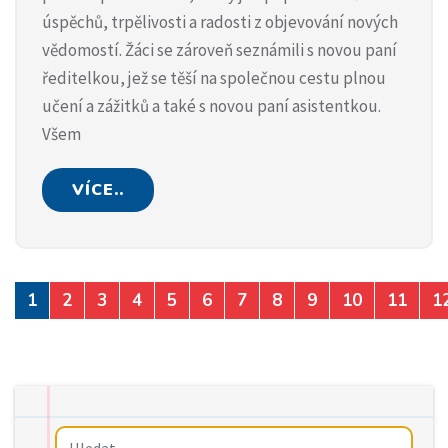
úspěchů, trpělivosti a radosti z objevování nových
vědomostí. Žáci se zároveň seznámili s novou paní
ředitelkou, jež se těší na společnou cestu plnou
učení a zážitků a také s novou paní asistentkou.
Všem
VÍCE..
1
2
3
4
5
6
7
8
9
10
11
1