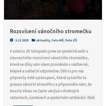
Rozsvícení vánočního stromečku
3.12.2025
aktuality
,
Foto MŠ
,
Foto ZŠ
V sobotu 29. listopadu jsme se společně sešli u
slavnostního rozsvícení vánočního stromečku,
které se díky vám všem proměnilo v nádherné,
hřejivé a sváteční odpoledne. Děti si pro nás
připravily milé vystoupení, které vytvořilo tu
pravou vánoční atmosféru a připomnělo nám, že
kouzlo Vánoc se často ukrývá v drobných
radostech, úsměvech a společném setkávání. Rádi