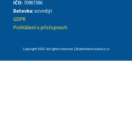
IČO:
70987386
Datovka:
ezvmbjt
GDPR
Prohlášení o přístupnosti
Copyright 2023. All rights reserved. | Bubenikkonzultace.cz