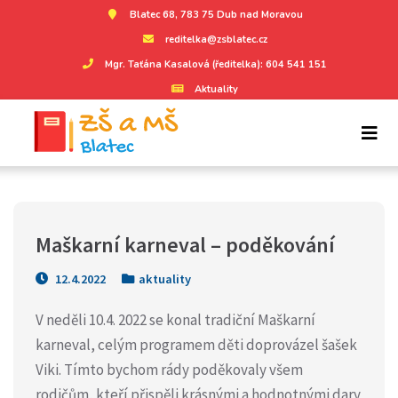
Blatec 68, 783 75 Dub nad Moravou
reditelka@zsblatec.cz
Mgr. Taťána Kasalová (ředitelka): 604 541 151
Aktuality
Maškarní karneval – poděkování
12.4.2022
aktuality
V neděli 10.4. 2022 se konal tradiční Maškarní
karneval, celým programem děti doprovázel šašek
Viki. Tímto bychom rády poděkovaly všem
rodičům, kteří přispěli krásnými a hodnotnými dary