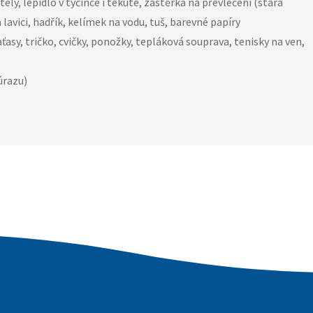
ely, lepidlo v tyčince i tekuté, zástěrka na převlečení (stará
na lavici, hadřík, kelímek na vodu, tuš, barevné papíry
ťasy, tričko, cvičky, ponožky, tepláková souprava, tenisky na ven,
úrazu)