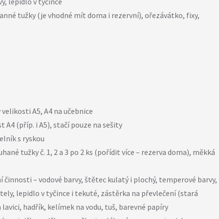
y, lepidlo v tyčince
anné tužky (je vhodné mít doma i rezervní), ořezávátko, fixy,
velikosti A5, A4 na učebnice
 A4 (příp. i A5), stačí pouze na sešity
elník s ryskou
hané tužky č. 1, 2 a 3 po 2 ks (pořídit více – rezerva doma), měkká
činnosti – vodové barvy, štětec kulatý i plochý, temperové barvy,
ely, lepidlo v tyčince i tekuté, zástěrka na převlečení (stará
na lavici, hadřík, kelímek na vodu, tuš, barevné papíry