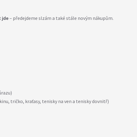
 jde
– předejdeme slzám a také stále novým nákupům.
úrazu)
inu, tričko, kraťasy, tenisky na ven a tenisky dovnitř)