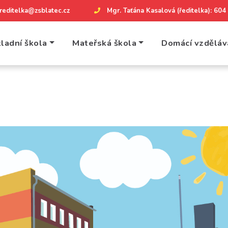
reditelka@zsblatec.cz
Mgr. Taťána Kasalová (ředitelka): 60
ladní škola
Mateřská škola
Domácí vzděláv