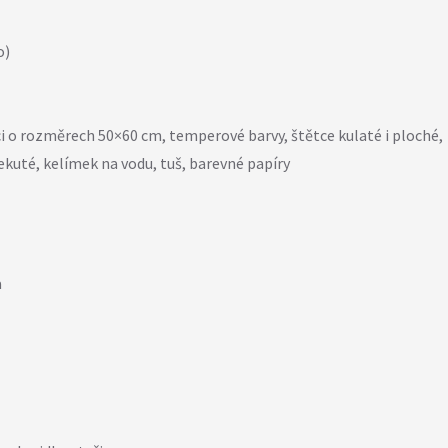
o)
ici o rozměrech 50×60 cm, temperové barvy, štětce kulaté i ploché,
tekuté, kelímek na vodu, tuš, barevné papíry
a