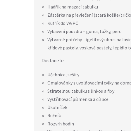
Hadřík na mazací tabulku
Zástěrka na převlečení (stará košile/tričk
Kufřík do VV/PČ
Vybavení pouzdra – guma, tužky, pero
Výtvarné potřeby – igelitový ubrus na lav
křídové pastely, voskové pastely, lepidlo 
Dostanete:
Učebnice, sešity
Omalovánky s uvolňovacími cviky na dom
Stíratelnou tabulku s linkou a fixy
Vystřihovací písmenka a číslice
Úkolníček
Ručník
Rozvrh hodin