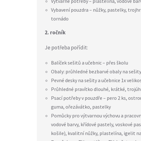
Výtvarné potřeby – plastelína, vodové barv
Vybavení pouzdra – nůžky, pastelky, trojhr
tornádo
2. ročník
Je potřeba pořídit:
Balíček sešitů a učebnic – přes školu
Obaly: průhledné bezbarvé obaly na sešity 
Pevné desky na sešity a učebnice 1x velikost
Průhledné pravítko dlouhé, krátké, trojúh
Psací potřeby v pouzdře – pero 2 ks, ostrou
guma, ořezávátko, pastelky
Pomůcky pro výtvarnou výchovu a pracovní 
vodové barvy, křídové pastely, voskové past
košile), kvalitní nůžky, plastelína, igelit 