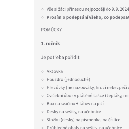
Vše si žáci přinesou nejpozději do 9. 9. 2024
Prosím o podepsání všeho, co podepsat
POMŮCKY
1. ročník
Je potřeba pořídit:
Aktovka
Pouzdro (jednoduché)
Přezůvky (ne nazouváky, hrozí nebezpečí 
Cvičební úbor v plátěné tašce (tepláky, mik
Box na svačinu + láhev na pití
Desky na sešity, na učebnice
Složku (desky) na písmenka, na číslice
Průhledné obaly na sešity, na učebnice