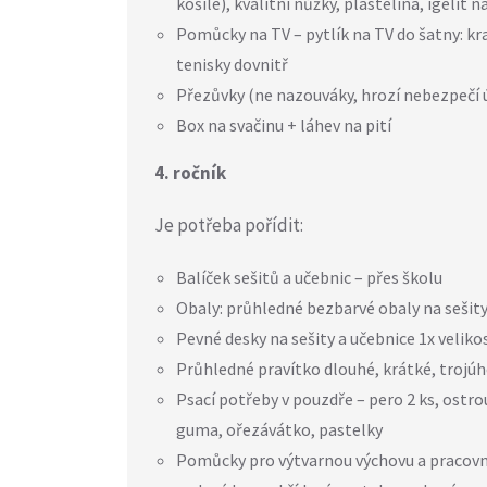
košile), kvalitní nůžky, plastelína, igelit 
Pomůcky na TV – pytlík na TV do šatny: kra
tenisky dovnitř
Přezůvky (ne nazouváky, hrozí nebezpečí 
Box na svačinu + láhev na pití
4. ročník
Je potřeba pořídit:
Balíček sešitů a učebnic – přes školu
Obaly: průhledné bezbarvé obaly na sešity 
Pevné desky na sešity a učebnice 1x velikost
Průhledné pravítko dlouhé, krátké, trojúh
Psací potřeby v pouzdře – pero 2 ks, ostrou
guma, ořezávátko, pastelky
Pomůcky pro výtvarnou výchovu a pracovní 