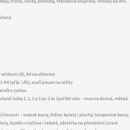
ťasy, tričko, cvičky, ponožky, tepláková souprava, tenisky na ven,
úrazu)
velikosti A5, A4 na učebnice
 A4 (příp. i A5), stačí pouze na sešity
elník s ryskou
hané tužky č. 1, 2 a 3 po 2 ks (pořídit více – rezerva doma), měkká
činnosti – vodové barvy, štětec kulatý i plochý, temperové barvy,
ely, lepidlo v tyčince i tekuté, zástěrka na převlečení (stará