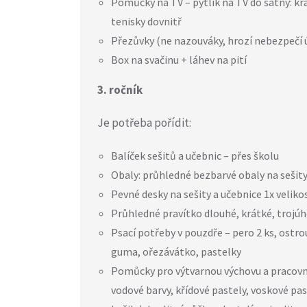
Pomůcky na TV – pytlík na TV do šatny: kra
tenisky dovnitř
Přezůvky (ne nazouváky, hrozí nebezpečí 
Box na svačinu + láhev na pití
3. ročník
Je potřeba pořídit:
Balíček sešitů a učebnic – přes školu
Obaly: průhledné bezbarvé obaly na sešity 
Pevné desky na sešity a učebnice 1x velikost
Průhledné pravítko dlouhé, krátké, trojúh
Psací potřeby v pouzdře – pero 2 ks, ostrou
guma, ořezávátko, pastelky
Pomůcky pro výtvarnou výchovu a pracovní 
vodové barvy, křídové pastely, voskové past