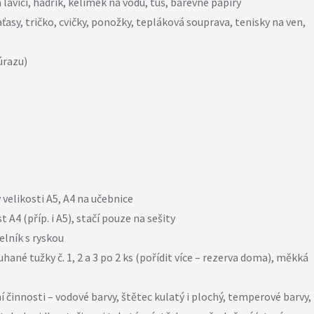
na lavici, hadřík, kelímek na vodu, tuš, barevné papíry
ťasy, tričko, cvičky, ponožky, tepláková souprava, tenisky na ven,
úrazu)
velikosti A5, A4 na učebnice
 A4 (příp. i A5), stačí pouze na sešity
elník s ryskou
hané tužky č. 1, 2 a 3 po 2 ks (pořídit více – rezerva doma), měkká
činnosti – vodové barvy, štětec kulatý i plochý, temperové barvy,