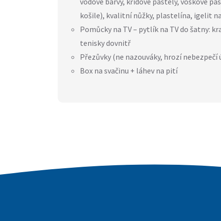
vodové barvy, křídové pastely, voskové past
košile), kvalitní nůžky, plastelína, igelit 
Pomůcky na TV – pytlík na TV do šatny: kra
tenisky dovnitř
Přezůvky (ne nazouváky, hrozí nebezpečí 
Box na svačinu + láhev na pití