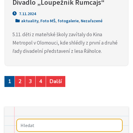
Divadlo „Loupežník Rumcajs“
7.11.2024
aktuality
,
Foto MŠ
,
fotogalerie
,
Nezařazené
5.11. děti z mateřské školy zavítaly do Kina
Metropol v Olomouci, kde shlédly z první a druhé
řady divadelní představení z lesa Řáholce.
1
2
3
4
Další