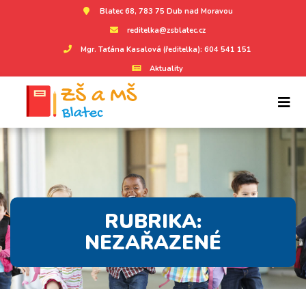
Blatec 68, 783 75 Dub nad Moravou
reditelka@zsblatec.cz
Mgr. Taťána Kasalová (ředitelka): 604 541 151
Aktuality
RUBRIKA:
NEZAŘAZENÉ