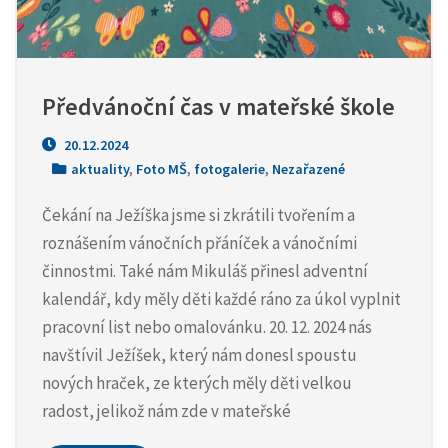
Předvánoční čas v mateřské škole
20.12.2024
aktuality
,
Foto MŠ
,
fotogalerie
,
Nezařazené
Čekání na Ježíška jsme si zkrátili tvořením a
roznášením vánočních přáníček a vánočními
činnostmi. Také nám Mikuláš přinesl adventní
kalendář, kdy měly děti každé ráno za úkol vyplnit
pracovní list nebo omalovánku. 20. 12. 2024 nás
navštívil Ježíšek, který nám donesl spoustu
nových hraček, ze kterých měly děti velkou
radost, jelikož nám zde v mateřské