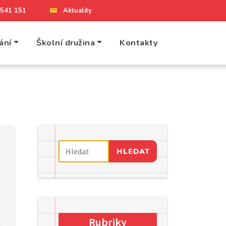
4 541 151
Aktuality
ání
Školní družina
Kontakty
HLEDAT
Rubriky
a