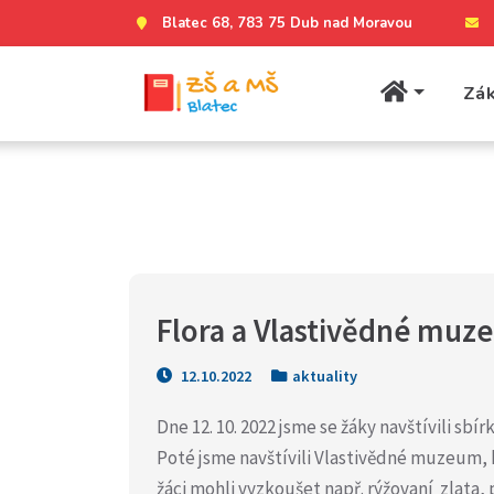
Blatec 68, 783 75 Dub nad Moravou
Zák
Flora a Vlastivědné mu
12.10.2022
aktuality
Dne 12. 10. 2022 jsme se žáky navštívili sbír
Poté jsme navštívili Vlastivědné muzeum, 
žáci mohli vyzkoušet např. rýžovaní zlata,