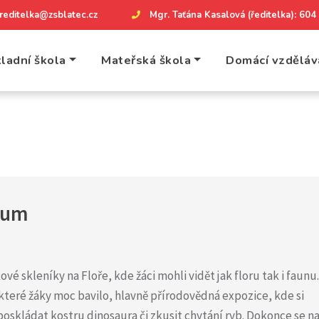
reditelka@zsblatec.cz
Mgr. Taťána Kasalová (ředitelka): 60
ladní škola
Mateřská škola
Domácí vzděláv
zeum
kové skleníky na Floře, kde žáci mohli vidět jak floru tak i faunu.
které žáky moc bavilo, hlavně přírodovědná expozice, kde si
 poskládat kostru dinosaura či zkusit chytání ryb. Dokonce se n