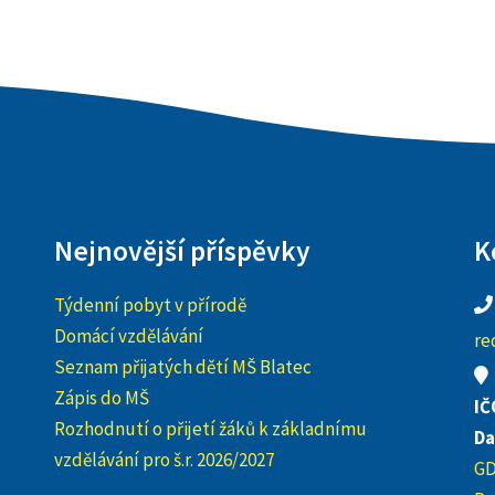
Nejnovější příspěvky
K
Týdenní pobyt v přírodě
Domácí vzdělávání
re
Seznam přijatých dětí MŠ Blatec
Zápis do MŠ
IČ
Rozhodnutí o přijetí žáků k základnímu
Da
vzdělávání pro š.r. 2026/2027
G