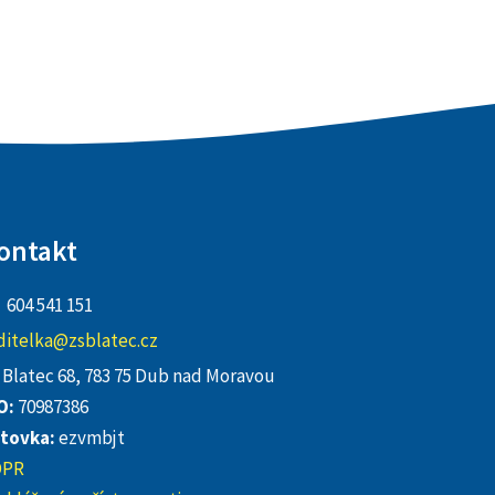
ontakt
604 541 151
ditelka@zsblatec.cz
Blatec 68, 783 75 Dub nad Moravou
O:
70987386
tovka:
ezvmbjt
DPR