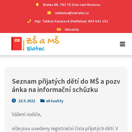
Blatec 68, 783 75 Dub nad Moravou
reditelka@zsblatec.cz
Mgr. Taťána Kasalová (ředitelka): 604 541 151
Aktuality
Seznam přijatých dětí do MŠ a pozv
ánka na informační schůzku
23.5.2022
aktuality
Vážení rodiče,
níže jsou uvedeny registrační čísla přijatých dětí. V