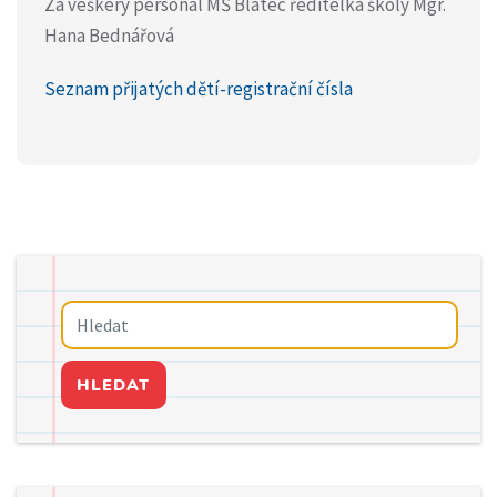
Za veškerý personál MŠ Blatec ředitelka školy Mgr.
Hana Bednářová
Seznam přijatých dětí-registrační čísla
HLEDAT