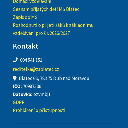
Domácí vzdělávání
Seznam přijatých dětí MŠ Blatec
Zápis do MŠ
Rozhodnutí o přijetí žáků k základnímu
vzdělávání pro š.r. 2026/2027
Kontakt
604 541 151
reditelka@zsblatec.cz
Blatec 68, 783 75 Dub nad Moravou
IČO:
70987386
Datovka:
ezvmbjt
GDPR
Prohlášení o přístupnosti