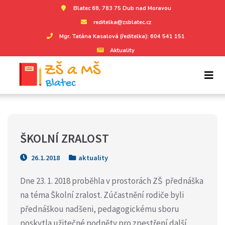
Blatec 68, 783 75 Dub nad Moravou
reditelka@zsblatec.cz
Mgr. Taťána Kasalová (ředitelka): 604 541 151
Aktuality
ŠKOLNÍ ZRALOST
26.1.2018
aktuality
Dne 23. 1. 2018 proběhla v prostorách ZŠ přednáška
na téma Školní zralost. Zúčastnění rodiče byli
přednáškou nadšeni, pedagogickému sboru
poskytla užitečné podněty pro zpestření další