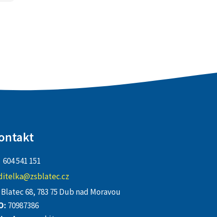
ontakt
604 541 151
ditelka@zsblatec.cz
Blatec 68, 783 75 Dub nad Moravou
O:
70987386