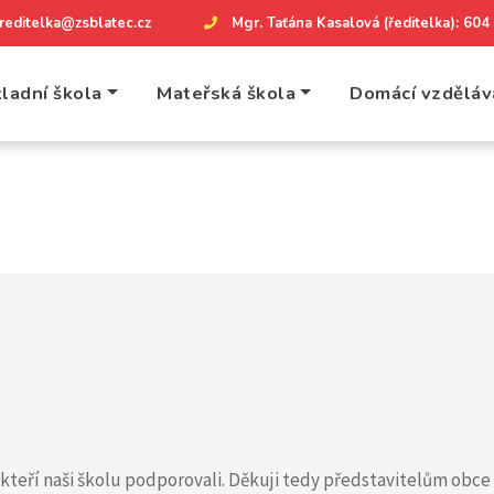
reditelka@zsblatec.cz
Mgr. Taťána Kasalová (ředitelka): 60
ladní škola
Mateřská škola
Domácí vzděláv
kteří naši školu podporovali. Děkuji tedy představitelům obce