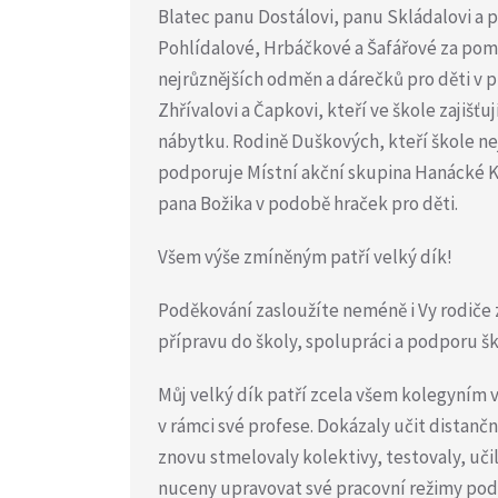
Blatec panu Dostálovi, panu Skládalovi a 
Pohlídalové, Hrbáčkové a Šafářové za pomoc
nejrůznějších odměn a dárečků pro děti v
Zhřívalovi a Čapkovi, kteří ve škole zajišť
nábytku. Rodině Duškových, kteří škole ne
podporuje Místní akční skupina Hanácké K
pana Božika v podobě hraček pro děti.
Všem výše zmíněným patří velký dík!
Poděkování zasloužíte neméně i Vy rodiče z
přípravu do školy, spolupráci a podporu ško
Můj velký dík patří zcela všem kolegyním 
v rámci své profese. Dokázaly učit distanč
znovu stmelovaly kolektivy, testovaly, uči
nuceny upravovat své pracovní režimy podl