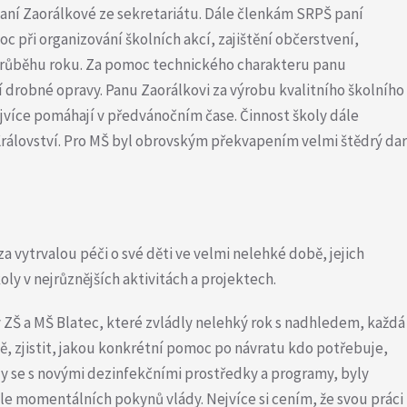
paní Zaorálkové ze sekretariátu. Dále členkám SRPŠ paní
 při organizování školních akcí, zajištění občerstvení,
 průběhu roku. Za pomoc technického charakteru panu
ují drobné opravy. Panu Zaorálkovi za výrobu kvalitního školního
jvíce pomáhají v předvánočním čase. Činnost školy dále
rálovství. Pro MŠ byl obrovským překvapením velmi štědrý dar
a vytrvalou péči o své děti ve velmi nelehké době, jejich
ly v nejrůznějších aktivitách a projektech.
v ZŠ a MŠ Blatec, které zvládly nelehký rok s nadhledem, každá
ně, zjistit, jakou konkrétní pomoc po návratu kdo potřebuje,
ly se s novými dezinfekčními prostředky a programy, byly
e momentálních pokynů vlády. Nejvíce si cením, že svou práci