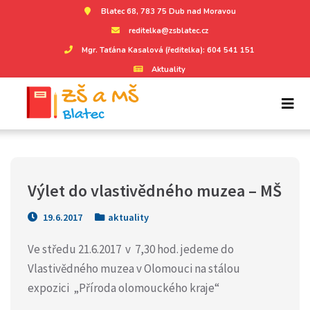
Blatec 68, 783 75 Dub nad Moravou
reditelka@zsblatec.cz
Mgr. Taťána Kasalová (ředitelka): 604 541 151
Aktuality
Výlet do vlastivědného muzea – MŠ
19.6.2017
aktuality
Ve středu 21.6.2017 v 7,30 hod. jedeme do
Vlastivědného muzea v Olomouci na stálou
expozici „Příroda olomouckého kraje“