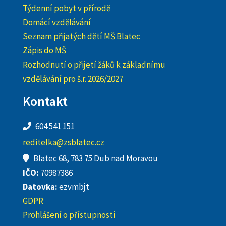
Týdenní pobyt v přírodě
Domácí vzdělávání
Seznam přijatých dětí MŠ Blatec
Zápis do MŠ
Rozhodnutí o přijetí žáků k základnímu
vzdělávání pro š.r. 2026/2027
Kontakt
604 541 151
reditelka@zsblatec.cz
Blatec 68, 783 75 Dub nad Moravou
IČO:
70987386
Datovka:
ezvmbjt
GDPR
Prohlášení o přístupnosti