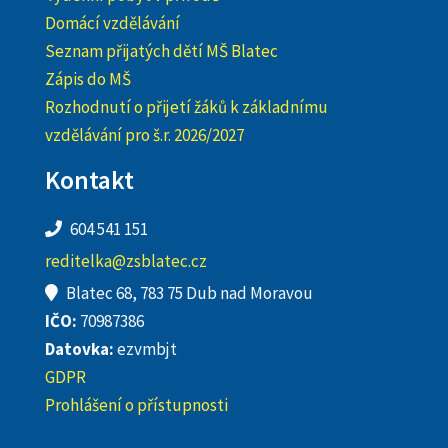
Domácí vzdělávání
Seznam přijatých dětí MŠ Blatec
Zápis do MŠ
Rozhodnutí o přijetí žáků k základnímu
vzdělávání pro š.r. 2026/2027
Kontakt
604 541 151
reditelka@zsblatec.cz
Blatec 68, 783 75 Dub nad Moravou
IČO:
70987386
Datovka:
ezvmbjt
GDPR
Prohlášení o přístupnosti