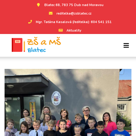
Blatec 68, 783 75 Dub nad Moravou
reditelka@zsblatec.cz
Mgr. Taťána Kasalová (ředitelka): 604 541 151
Aktuality