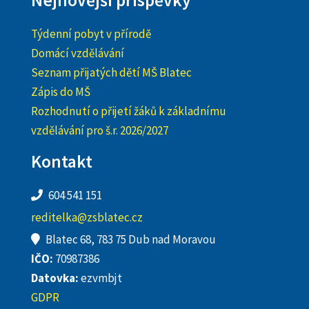
Nejnovější příspěvky
Týdenní pobyt v přírodě
Domácí vzdělávání
Seznam přijatých dětí MŠ Blatec
Zápis do MŠ
Rozhodnutí o přijetí žáků k základnímu
vzdělávání pro š.r. 2026/2027
Kontakt
604 541 151
reditelka@zsblatec.cz
Blatec 68, 783 75 Dub nad Moravou
IČO:
70987386
Datovka:
ezvmbjt
GDPR