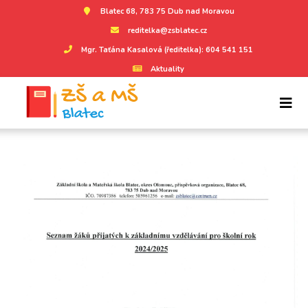
Blatec 68, 783 75 Dub nad Moravou
reditelka@zsblatec.cz
Mgr. Taťána Kasalová (ředitelka): 604 541 151
Aktuality