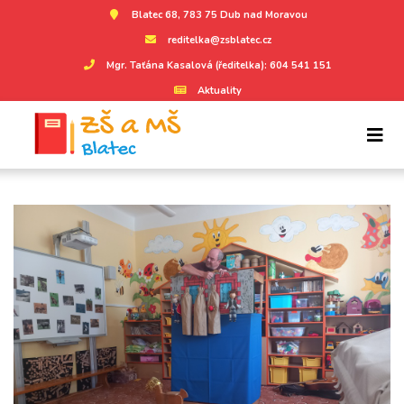
Blatec 68, 783 75 Dub nad Moravou
reditelka@zsblatec.cz
Mgr. Taťána Kasalová (ředitelka): 604 541 151
Aktuality