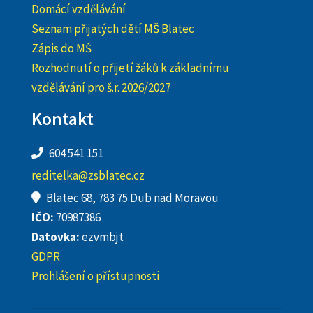
Domácí vzdělávání
Seznam přijatých dětí MŠ Blatec
Zápis do MŠ
Rozhodnutí o přijetí žáků k základnímu
vzdělávání pro š.r. 2026/2027
Kontakt
604 541 151
reditelka@zsblatec.cz
Blatec 68, 783 75 Dub nad Moravou
IČO:
70987386
Datovka:
ezvmbjt
GDPR
Prohlášení o přístupnosti