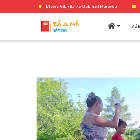
Blatec 68, 783 75 Dub nad Moravou
Zák