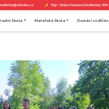
reditelka@zsblatec.cz
Mgr. Taťána Kasalová (ředitelka): 60
ladní škola
Mateřská škola
Domácí vzděláv