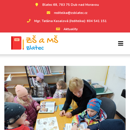
Blatec 68, 783 75 Dub nad Moravou
reditelka@zsblatec.cz
Mgr. Taťána Kasalová (ředitelka): 604 541 151
Aktuality