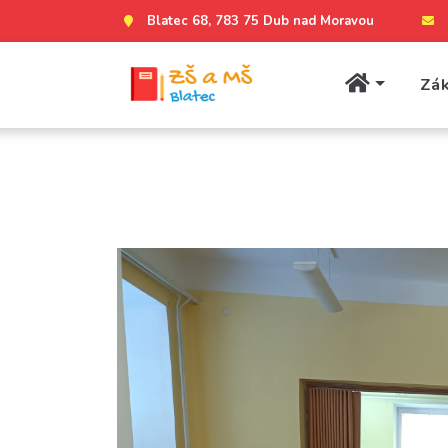
Blatec 68, 783 75 Dub nad Moravou
Zák