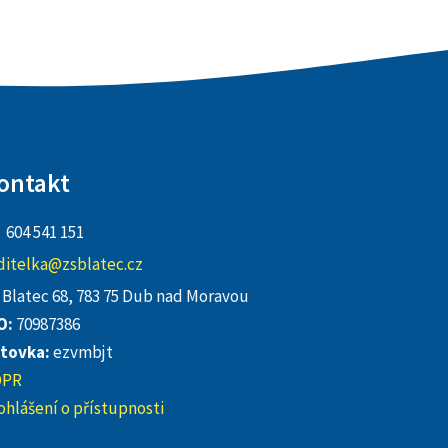
ontakt
604 541 151
ditelka@zsblatec.cz
Blatec 68, 783 75 Dub nad Moravou
O:
70987386
tovka:
ezvmbjt
DPR
ohlášení o přístupnosti