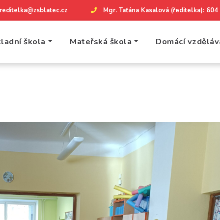
reditelka@zsblatec.cz
Mgr. Taťána Kasalová (ředitelka): 60
ladní škola
Mateřská škola
Domácí vzděláv