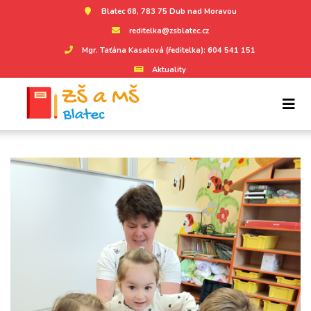
Blatec 68, 783 75 Dub nad Moravou
reditelka@zsblatec.cz
Mgr. Taťána Kasalová (ředitelka): 604 541 151
Aktuality