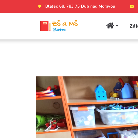
Blatec 68, 783 75 Dub nad Moravou
Zák