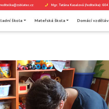
reditelka@zsblatec.cz
Mgr. Taťána Kasalová (ředitelka): 60
ladní škola
Mateřská škola
Domácí vzděláv