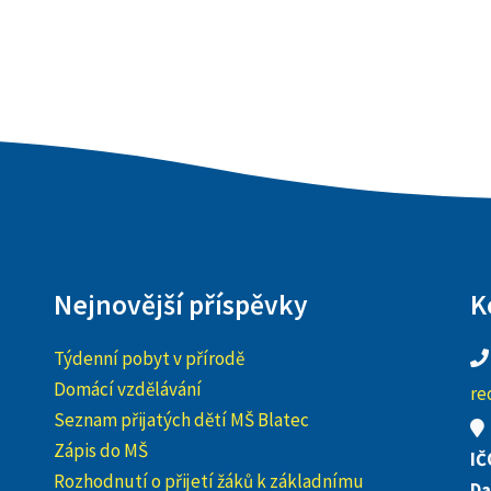
Nejnovější příspěvky
K
Týdenní pobyt v přírodě
Domácí vzdělávání
re
Seznam přijatých dětí MŠ Blatec
Zápis do MŠ
IČ
Rozhodnutí o přijetí žáků k základnímu
Da