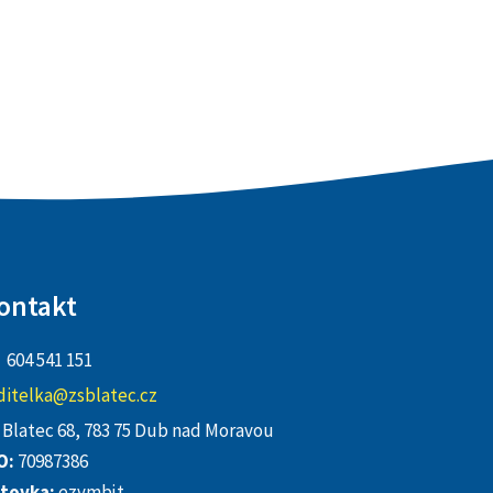
ontakt
604 541 151
ditelka@zsblatec.cz
Blatec 68, 783 75 Dub nad Moravou
O:
70987386
tovka:
ezvmbjt