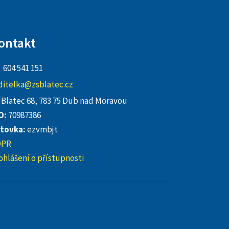
ontakt
604 541 151
ditelka@zsblatec.cz
Blatec 68, 783 75 Dub nad Moravou
O:
70987386
tovka:
ezvmbjt
DPR
ohlášení o přístupnosti