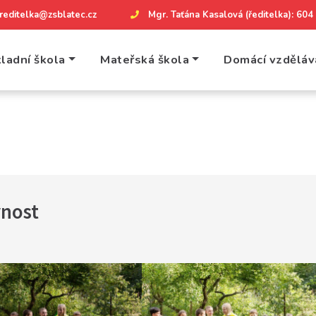
reditelka@zsblatec.cz
Mgr. Taťána Kasalová (ředitelka): 60
ladní škola
Mateřská škola
Domácí vzděláv
vnost