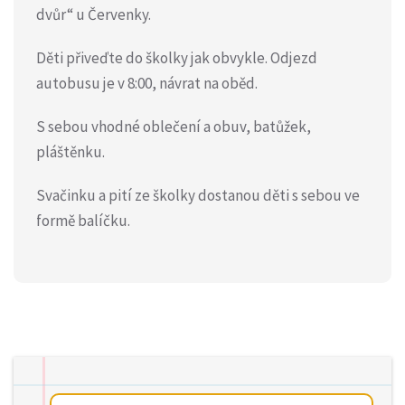
dvůr“ u Červenky.
Děti přiveďte do školky jak obvykle. Odjezd
autobusu je v 8:00, návrat na oběd.
S sebou vhodné oblečení a obuv, batůžek,
pláštěnku.
Svačinku a pití ze školky dostanou děti s sebou ve
formě balíčku.