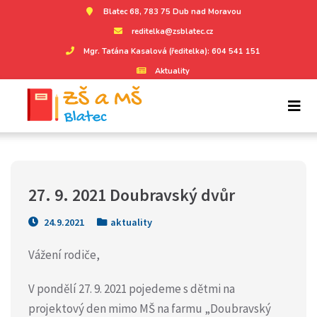
Blatec 68, 783 75 Dub nad Moravou
reditelka@zsblatec.cz
Mgr. Taťána Kasalová (ředitelka): 604 541 151
Aktuality
27. 9. 2021 Doubravský dvůr
24.9.2021
aktuality
Vážení rodiče,
V pondělí 27. 9. 2021 pojedeme s dětmi na
projektový den mimo MŠ na farmu „Doubravský