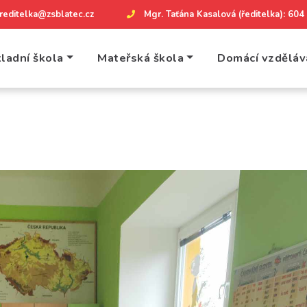
reditelka@zsblatec.cz
Mgr. Taťána Kasalová (ředitelka): 60
ladní škola
Mateřská škola
Domácí vzděláv