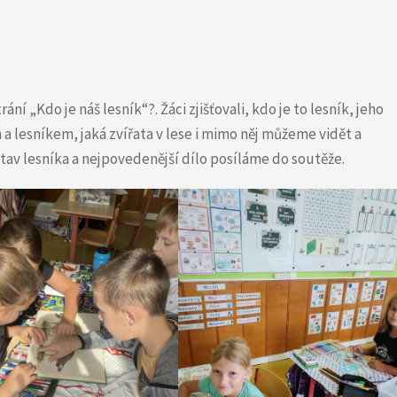
ní „Kdo je náš lesník“?. Žáci zjišťovali, kdo je to lesník, jeho
 a lesníkem, jaká zvířata v lese i mimo něj můžeme vidět a
tav lesníka a nejpovedenější dílo posíláme do soutěže.