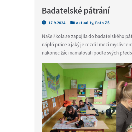
Badatelské pátrání
17.9.2024
aktuality
,
Foto ZŠ
Naše škola se zapojila do badatelského pátrá
náplň práce a jaký je rozdíl mezi myslivcem
nakonec žáci namalovali podle svých předs