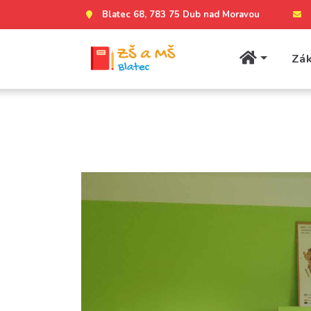
Blatec 68, 783 75 Dub nad Moravou
Zák