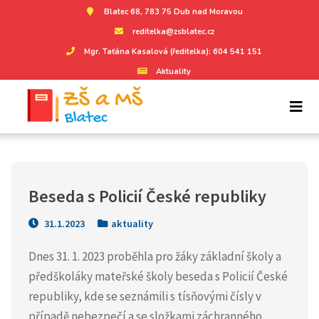
Blatec 68, 783 75 Dub nad Moravou
reditelka@zsblatec.cz
Mgr. Taťána Kasalová (ředitelka): 604 541 151
Aktuality
Beseda s Policií České republiky
31.1.2023
aktuality
Dnes 31. 1. 2023 proběhla pro žáky základní školy a
předškoláky mateřské školy beseda s Policií České
republiky, kde se seznámili s tísňovými čísly v
případě nebezpečí a se složkami záchranného