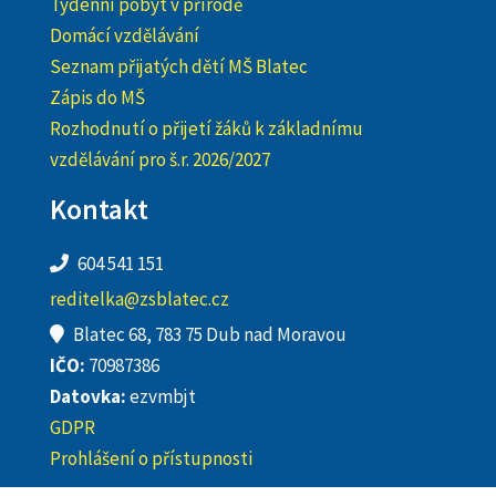
Týdenní pobyt v přírodě
Domácí vzdělávání
Seznam přijatých dětí MŠ Blatec
Zápis do MŠ
Rozhodnutí o přijetí žáků k základnímu
vzdělávání pro š.r. 2026/2027
Kontakt
604 541 151
reditelka@zsblatec.cz
Blatec 68, 783 75 Dub nad Moravou
IČO:
70987386
Datovka:
ezvmbjt
GDPR
Prohlášení o přístupnosti