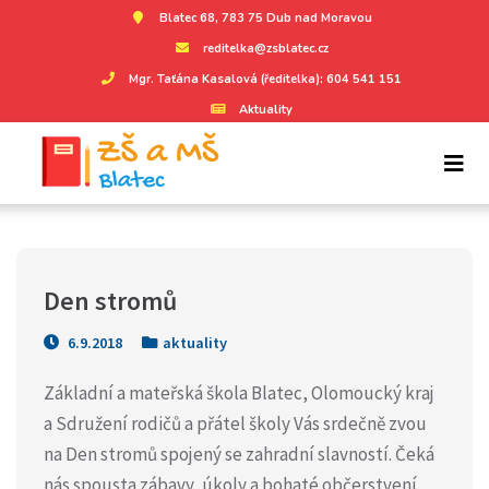
Blatec 68, 783 75 Dub nad Moravou
reditelka@zsblatec.cz
Mgr. Taťána Kasalová (ředitelka): 604 541 151
Aktuality
Den stromů
6.9.2018
aktuality
Základní a mateřská škola Blatec, Olomoucký kraj
a Sdružení rodičů a přátel školy Vás srdečně zvou
na Den stromů spojený se zahradní slavností. Čeká
nás spousta zábavy, úkoly a bohaté občerstvení.