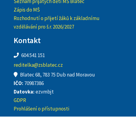
Seznam přijatých dětí MŠ Blatec
Zápis do MŠ
Rozhodnutí o přijetí žáků k základnímu
vzdělávání pro š.r. 2026/2027
Kontakt
604 541 151
reditelka@zsblatec.cz
Blatec 68, 783 75 Dub nad Moravou
IČO:
70987386
Datovka:
ezvmbjt
GDPR
Prohlášení o přístupnosti
Copyright 2023. All rights reserved. | Bubenikkonzultace.cz