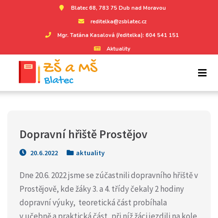
Blatec 68, 783 75 Dub nad Moravou
reditelka@zsblatec.cz
Mgr. Taťána Kasalová (ředitelka): 604 541 151
Aktuality
Dopravní hřiště Prostějov
20.6.2022
aktuality
Dne 20.6. 2022 jsme se zúčastnili dopravního hřiště v
Prostějově, kde žáky 3. a 4. třídy čekaly 2 hodiny
dopravní výuky, teoretická část probíhala
v učebně a praktická část, při níž žáci jezdili na kole