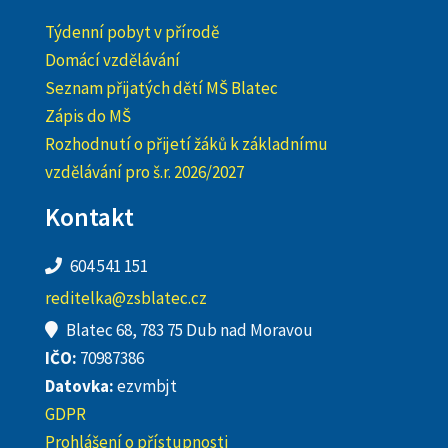
Týdenní pobyt v přírodě
Domácí vzdělávání
Seznam přijatých dětí MŠ Blatec
Zápis do MŠ
Rozhodnutí o přijetí žáků k základnímu
vzdělávání pro š.r. 2026/2027
Kontakt
604 541 151
reditelka@zsblatec.cz
Blatec 68, 783 75 Dub nad Moravou
IČO:
70987386
Datovka:
ezvmbjt
GDPR
Prohlášení o přístupnosti