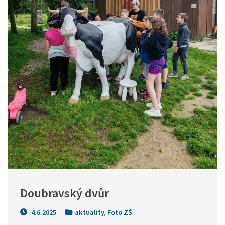
Doubravský dvůr
4.6.2025
aktuality
,
Foto ZŠ