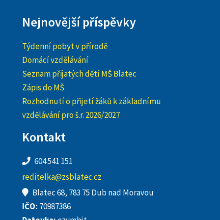
Nejnovější příspěvky
Týdenní pobyt v přírodě
Domácí vzdělávání
Seznam přijatých dětí MŠ Blatec
Zápis do MŠ
Rozhodnutí o přijetí žáků k základnímu
vzdělávání pro š.r. 2026/2027
Kontakt
604 541 151
reditelka@zsblatec.cz
Blatec 68, 783 75 Dub nad Moravou
IČO:
70987386
Datovka:
ezvmbjt