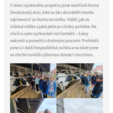
V rámci výukového projektu jsme navštívili farmu
Doubravský dvůr, kde se žáci dozvěděli mnoho
zajímavostí ze života na statku. Viděli, jak se
získává mléko a jaká péče je o krávy potřeba. Na
chvíli si sami vyzkoušeli roli farmářů – krávy
nakrmili a pomohli s drobnými pracemi. Prohlédli
jsme si i další hospodářská zvířata a na závěr jsme
se všichni osvěžili výbornou domácí zmrzlinou.