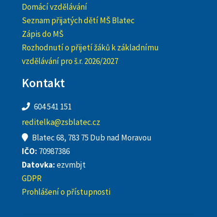
Domácí vzdělávání
Seznam přijatých dětí MŠ Blatec
Zápis do MŠ
Rozhodnutí o přijetí žáků k základnímu
vzdělávání pro š.r. 2026/2027
Kontakt
604 541 151
reditelka@zsblatec.cz
Blatec 68, 783 75 Dub nad Moravou
IČO:
70987386
Datovka:
ezvmbjt
GDPR
Prohlášení o přístupnosti