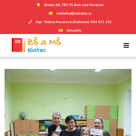
Blatec 68, 783 75 Dub nad Moravou
reditelka@zsblatec.cz
Mgr. Taťána Kasalová (ředitelka): 604 541 151
Aktuality