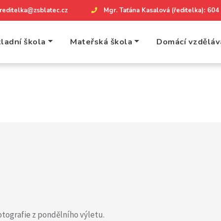
reditelka@zsblatec.cz
Mgr. Taťána Kasalová (ředitelka): 60
ladní škola
Mateřská škola
Domácí vzděláv
otografie z pondělního výletu.