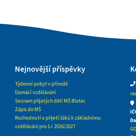
Nejnovější příspěvky
K
Týdenní pobyt v přírodě
Domácí vzdělávání
re
Seznam přijatých dětí MŠ Blatec
Zápis do MŠ
IČ
Rozhodnutí o přijetí žáků k základnímu
Da
vzdělávání pro š.r. 2026/2027
G