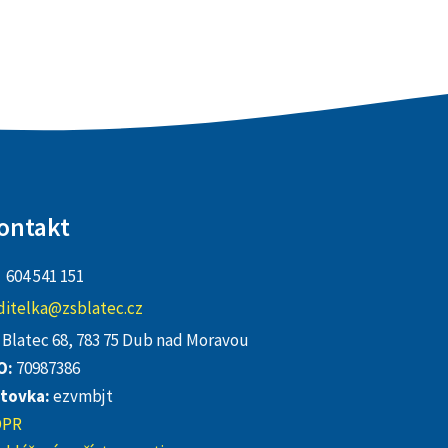
ontakt
604 541 151
ditelka@zsblatec.cz
Blatec 68, 783 75 Dub nad Moravou
O:
70987386
tovka:
ezvmbjt
DPR