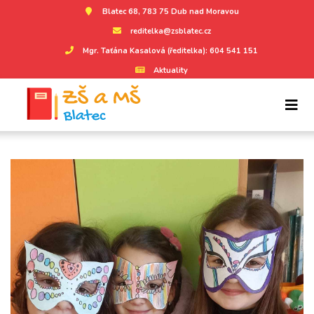
Blatec 68, 783 75 Dub nad Moravou
reditelka@zsblatec.cz
Mgr. Taťána Kasalová (ředitelka): 604 541 151
Aktuality