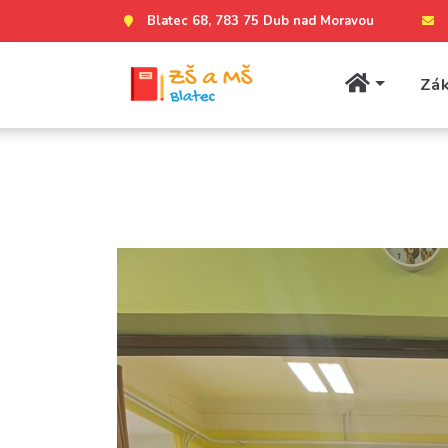
Blatec 68, 783 75 Dub nad Moravou
Zák