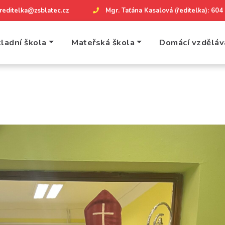
reditelka@zsblatec.cz
Mgr. Taťána Kasalová (ředitelka): 60
ladní škola
Mateřská škola
Domácí vzděláv