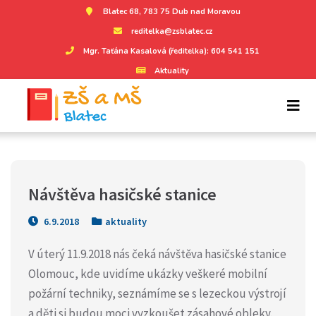
Blatec 68, 783 75 Dub nad Moravou
reditelka@zsblatec.cz
Mgr. Taťána Kasalová (ředitelka): 604 541 151
Aktuality
Návštěva hasičské stanice
6.9.2018
aktuality
V úterý 11.9.2018 nás čeká návštěva hasičské stanice
Olomouc, kde uvidíme ukázky veškeré mobilní
požární techniky, seznámíme se s lezeckou výstrojí
a děti si budou moci vyzkoušet zásahové obleky.