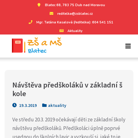
Blatec 68, 783 75 Dub nad Moravou
reditelka@zsblatec.cz
Mgr. Taťána Kasalová (ředitelka): 604 541 151
Aktuality
Návštěva předškoláků v základní š
kole
19.3.2019
aktuality
Ve středu 20.3. 2019 očekávají děti ze základní školy
návštěvu předškoláků. Předškoláci úplně poprvé
usednou do školních lavic a vyzkouší si, jaké to je