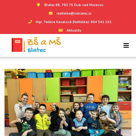
Blatec 68, 783 75 Dub nad Moravou
reditelka@zsblatec.cz
Mgr. Taťána Kasalová (ředitelka): 604 541 151
Aktuality