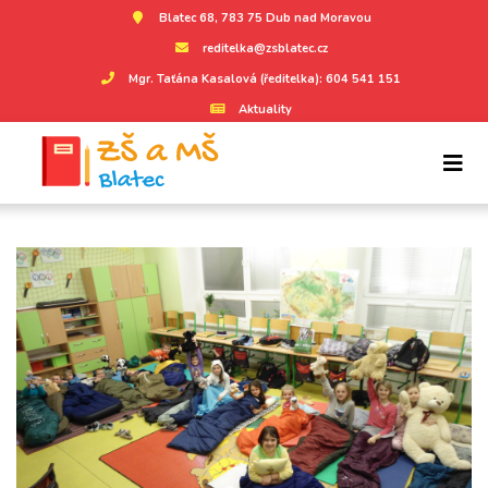
Blatec 68, 783 75 Dub nad Moravou
reditelka@zsblatec.cz
Mgr. Taťána Kasalová (ředitelka): 604 541 151
Aktuality