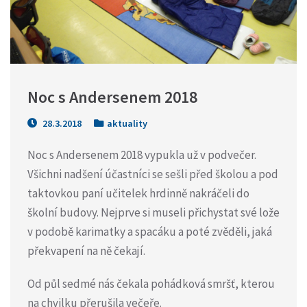
Noc s Andersenem 2018
28.3.2018
aktuality
Noc s Andersenem 2018 vypukla už v podvečer.
Všichni nadšení účastníci se sešli před školou a pod
taktovkou paní učitelek hrdinně nakráčeli do
školní budovy. Nejprve si museli přichystat své lože
v podobě karimatky a spacáku a poté zvěděli, jaká
překvapení na ně čekají.
Od půl sedmé nás čekala pohádková smršť, kterou
na chvilku přerušila večeře.