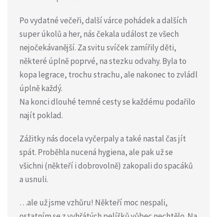
Po vydatné večeři, další várce pohádek a dalších
super úkolů a her, nás čekala událost ze všech
nejočekávanější. Za svitu svíček zamířily děti,
některé úplně poprvé, na stezku odvahy. Byla to
kopa legrace, trochu strachu, ale nakonec to zvládl
úplně každý.
Na konci dlouhé temné cesty se každému podařilo
najít poklad.
Zážitky nás docela vyčerpaly a také nastal čas jít
spát. Proběhla nucená hygiena, ale pak už se
všichni (někteří i dobrovolně) zakopali do spacáků
a usnuli.
…ale už jsme vzhůru! Někteří moc nespali,
ostatním se z vyhřátých pelíšků vůbec nechtělo. Na