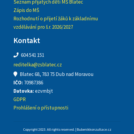
Seznam přijatých dětí MŠ Blatec
Zápis do MŠ
Rozhodnutí o přijetí žáků k základnímu
vzdělávání pro š.r. 2026/2027
Kontakt
604 541 151
reditelka@zsblatec.cz
Blatec 68, 783 75 Dub nad Moravou
IČO:
70987386
Datovka:
ezvmbjt
GDPR
Prohlášení o přístupnosti
Copyright 2023. All rights reserved. | Bubenikkonzultace.cz