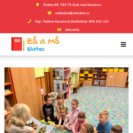
Blatec 68, 783 75 Dub nad Moravou
reditelka@zsblatec.cz
Mgr. Taťána Kasalová (ředitelka): 604 541 151
Aktuality