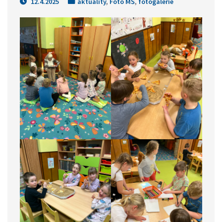
12.4.2025
aktuality
,
Foto MŠ
,
fotogalerie