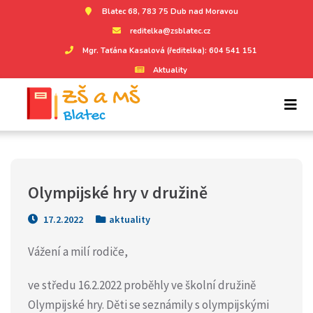
Blatec 68, 783 75 Dub nad Moravou
reditelka@zsblatec.cz
Mgr. Taťána Kasalová (ředitelka): 604 541 151
Aktuality
Olympijské hry v družině
17.2.2022
aktuality
Vážení a milí rodiče,
ve středu 16.2.2022 proběhly ve školní družině
Olympijské hry. Děti se seznámily s olympijskými