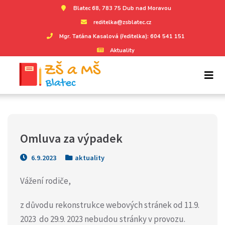
Blatec 68, 783 75 Dub nad Moravou
reditelka@zsblatec.cz
Mgr. Taťána Kasalová (ředitelka): 604 541 151
Aktuality
Omluva za výpadek
6.9.2023
aktuality
Vážení rodiče,
z důvodu rekonstrukce webových stránek od 11.9.
2023 do 29.9. 2023 nebudou stránky v provozu.