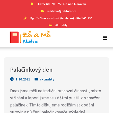
Blatec 68, 783 75 Dub nad Moravou
reditelka@zsblatec.cz
Mgr. Taťána Kasalová (ředitelka): 604 541 151
Aktuality
Palačinkový den
1.10.2021
aktuality
Dnes jsme měli netradiční pracovní činnosti, místo
stříhání a lepení jsme se s dětmi pustili do smažení
palačinek. Tímto děkujeme rodičům za dodání
surovin a půjčení palačinkovače. Výsledné