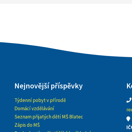
Nejnovější příspěvky
K
Týdenní pobyt v přírodě
Domácí vzdělávání
re
Seznam přijatých dětí MŠ Blatec
Zápis do MŠ
IČ