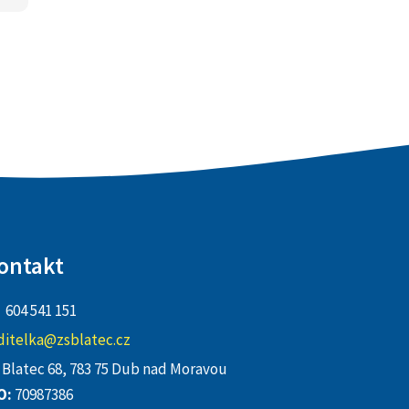
ontakt
604 541 151
ditelka@zsblatec.cz
Blatec 68, 783 75 Dub nad Moravou
O:
70987386