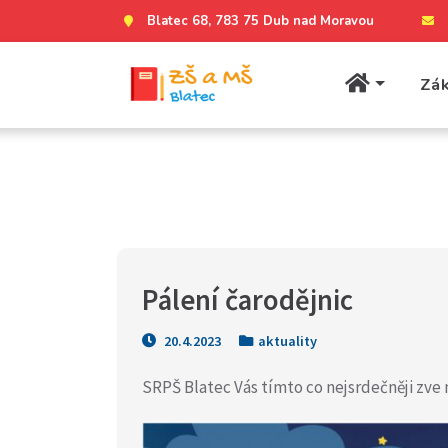
Blatec 68, 783 75 Dub nad Moravou
Zák
Pálení čarodějnic
20.4.2023
aktuality
SRPŠ Blatec Vás tímto co nejsrdečněji zve n