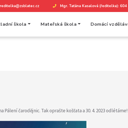
reditelka@zsblatec.cz
Mgr. Taťána Kasalová (ředitelka): 60
ladní škola
Mateřská škola
Domácí vzděláv
a Pálení čarodějnic. Tak oprašte košťata a 30. 4. 2023 odlétáme!