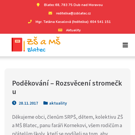
Blatec 68, 783 75 Dub nad Moravou
reditelka@zsblatec.cz
Mgr. Taťána Kasalová (ředitelka): 604 541 151
Aktuality
Poděkování – Rozsvěcení stromečk
u
28.11.2017
aktuality
Děkujeme obci, členům SRPŠ, dětem, kolektivu ZŠ
a MŠ Blatec, panu faráři Kornekovi, všem rodičům a
přátelům školy, kteří se podíleli na tom, aby