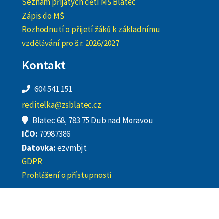
Seznam přijatých dětí MŠ Blatec
Zápis do MŠ
Rozhodnutí o přijetí žáků k základnímu
vzdělávání pro š.r. 2026/2027
Kontakt
604 541 151
reditelka@zsblatec.cz
Blatec 68, 783 75 Dub nad Moravou
IČO:
70987386
Datovka:
ezvmbjt
GDPR
Prohlášení o přístupnosti
Copyright 2023. All rights reserved. | Bubenikkonzultace.cz