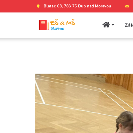
Blatec 68, 783 75 Dub nad Moravou
Zák