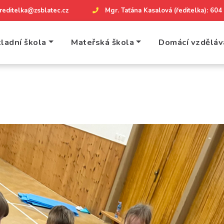
reditelka@zsblatec.cz
Mgr. Taťána Kasalová (ředitelka): 60
ladní škola
Mateřská škola
Domácí vzděláv