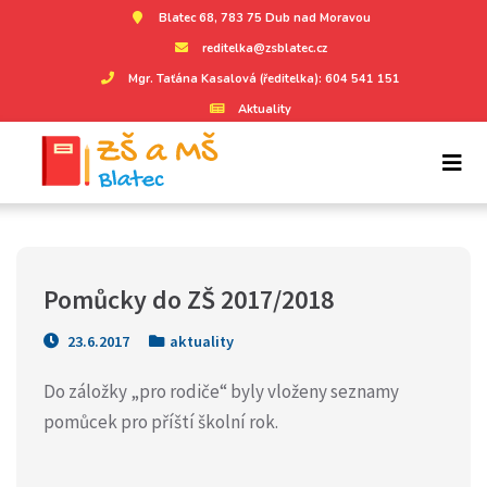
Blatec 68, 783 75 Dub nad Moravou
reditelka@zsblatec.cz
Mgr. Taťána Kasalová (ředitelka): 604 541 151
Aktuality
Pomůcky do ZŠ 2017/2018
23.6.2017
aktuality
Do záložky „pro rodiče“ byly vloženy seznamy
pomůcek pro příští školní rok.