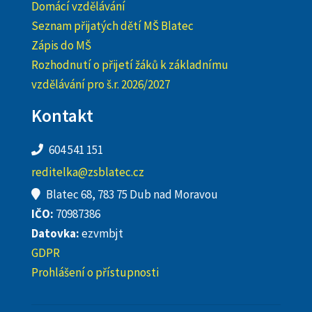
Domácí vzdělávání
Seznam přijatých dětí MŠ Blatec
Zápis do MŠ
Rozhodnutí o přijetí žáků k základnímu
vzdělávání pro š.r. 2026/2027
Kontakt
604 541 151
reditelka@zsblatec.cz
Blatec 68, 783 75 Dub nad Moravou
IČO:
70987386
Datovka:
ezvmbjt
GDPR
Prohlášení o přístupnosti