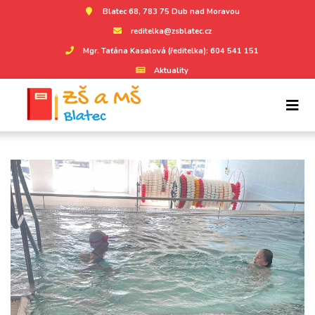
Blatec 68, 783 75 Dub nad Moravou
reditelka@zsblatec.cz
Mgr. Taťána Kasalová (ředitelka): 604 541 151
Aktuality