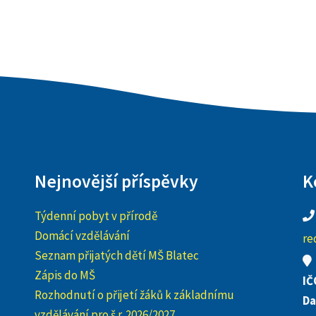
Nejnovější příspěvky
K
Týdenní pobyt v přírodě
Domácí vzdělávání
re
Seznam přijatých dětí MŠ Blatec
Zápis do MŠ
IČ
Rozhodnutí o přijetí žáků k základnímu
Da
vzdělávání pro š.r. 2026/2027