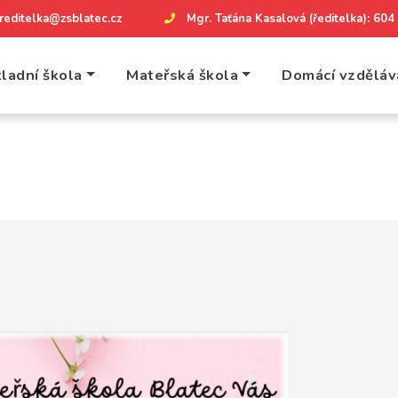
reditelka@zsblatec.cz
Mgr. Taťána Kasalová (ředitelka): 60
ladní škola
Mateřská škola
Domácí vzděláv