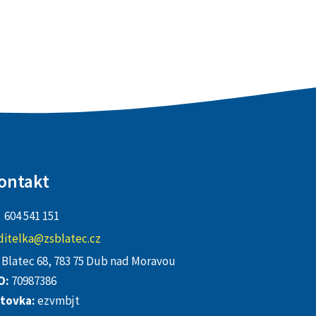
ontakt
604 541 151
ditelka@zsblatec.cz
Blatec 68, 783 75 Dub nad Moravou
O:
70987386
tovka:
ezvmbjt