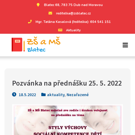
Blatec 68, 783 75 Dub nad Moravou
reditelka@zsblatec.cz
Mgr. Taťána Kasalová (ředitelka): 604 541 151
Aktuality
Pozvánka na přednášku 25. 5. 2022
18.5.2022
aktuality
,
Nezařazené