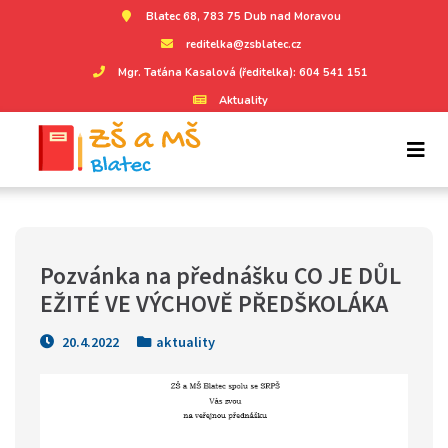
Blatec 68, 783 75 Dub nad Moravou
reditelka@zsblatec.cz
Mgr. Taťána Kasalová (ředitelka): 604 541 151
Aktuality
Pozvánka na přednášku CO JE DŮL
EŽITÉ VE VÝCHOVĚ PŘEDŠKOLÁKA
20.4.2022
aktuality