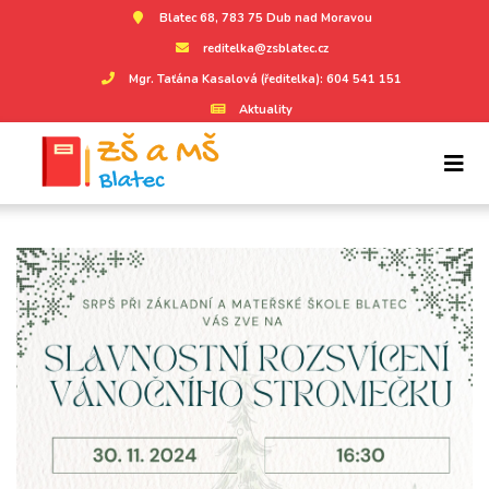
Blatec 68, 783 75 Dub nad Moravou
reditelka@zsblatec.cz
Mgr. Taťána Kasalová (ředitelka): 604 541 151
Aktuality