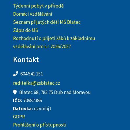
Týdenní pobyt v přírodě
Domácí vzdělávání
Seznam přijatých dětí MŠ Blatec
Zápis do MŠ
Rozhodnutí o přijetí žáků k základnímu
vzdělávání pro š.r. 2026/2027
Kontakt
604 541 151
reditelka@zsblatec.cz
Blatec 68, 783 75 Dub nad Moravou
IČO:
70987386
Datovka:
ezvmbjt
GDPR
Prohlášení o přístupnosti