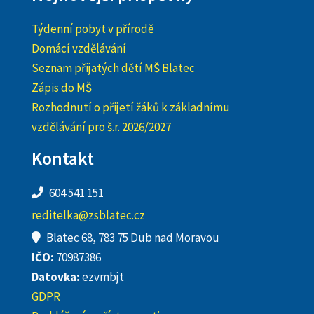
Týdenní pobyt v přírodě
Domácí vzdělávání
Seznam přijatých dětí MŠ Blatec
Zápis do MŠ
Rozhodnutí o přijetí žáků k základnímu
vzdělávání pro š.r. 2026/2027
Kontakt
604 541 151
reditelka@zsblatec.cz
Blatec 68, 783 75 Dub nad Moravou
IČO:
70987386
Datovka:
ezvmbjt
GDPR