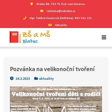
Blatec 68, 783 75 Dub nad Moravou
reditelka@zsblatec.cz
Mgr. Taťána Kasalová (ředitelka): 604 541 151
Aktuality
Pozvánka na velikonoční tvoření
24.3.2023
aktuality